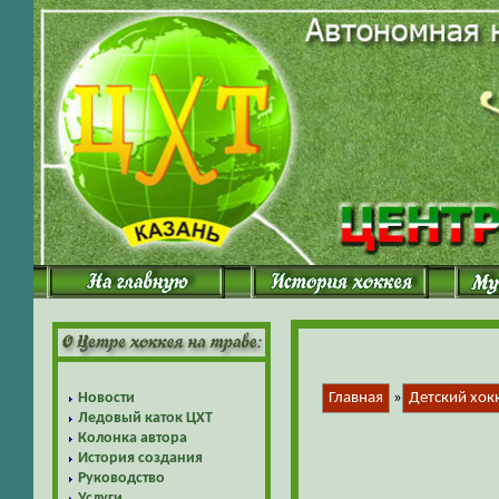
Новости
Главная
»
Детский хок
Ледовый каток ЦХТ
Колонка автора
История создания
Руководство
Услуги