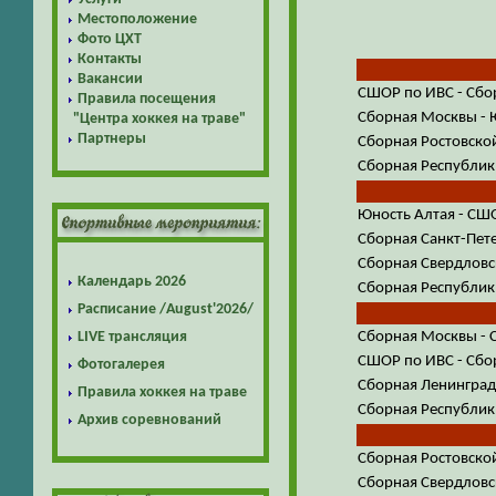
Местоположение
Фото ЦХТ
Контакты
Вакансии
СШОР по ИВС - Сбо
Правила посещения
Сборная Москвы - 
"Центра хоккея на траве"
Партнеры
Сборная Ростовской
Сборная Республики
Юность Алтая - СШ
Сборная Санкт-Пет
Сборная Свердловск
Календарь 2026
Сборная Республики
Расписание /August'2026/
LIVE трансляция
Сборная Москвы - 
СШОР по ИВС - Сбо
Фотогалерея
Сборная Ленинградс
Правила хоккея на траве
Сборная Республики
Архив соревнований
Сборная Ростовско
Сборная Свердловс