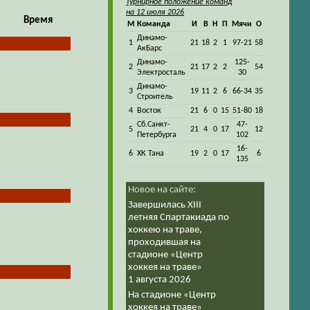
Турнирное положение команд
на 12 июля 2026
Время
М
Команда
И
В
Н
П
Мячи
О
Динамо-
1
21
18
2
1
97-21
58
АкБарс
Динамо-
125-
2
21
17
2
2
54
Электросталь
30
Динамо-
3
19
11
2
6
66-34
35
Строитель
4
Восток
21
6
0
15
51-80
18
Сб.Санкт-
47-
5
21
4
0
17
12
Петербурга
102
16-
6
ХК Тана
19
2
0
17
6
135
Новое на сайте:
Завершилась XIII
летняя Спартакиада по
хоккею на траве,
проходившая на
стадионе «Центр
хоккея на траве»
1 августа 2026
На стадионе «Центр
хоккея на траве»