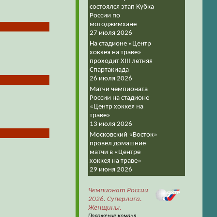
состоялся этап Кубка
России по
мотоджимхане
27 июля 2026
На стадионе «Центр
хоккея на траве»
проходит XIII летняя
Спартакиада
26 июля 2026
Матчи чемпионата
России на стадионе
«Центр хоккея на
траве»
13 июля 2026
Московский «Восток»
провел домашние
матчи в «Центре
хоккея на траве»
29 июня 2026
Чемпионат России
2026. Суперлига.
Женщины.
Положение команд