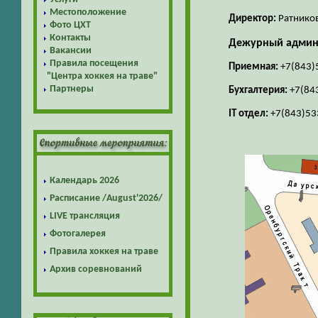
Местоположение
Директор:
Ратнико
Фото ЦХТ
Контакты
Дежурный админ
Вакансии
Правила посещения
Приемная:
+7(843)
"Центра хоккея на траве"
Партнеры
Бухгалтерия:
+7(84
IT отдел:
+7(843)53
Календарь 2026
Расписание /August'2026/
LIVE трансляция
Фотогалерея
Правила хоккея на траве
Архив соревнований