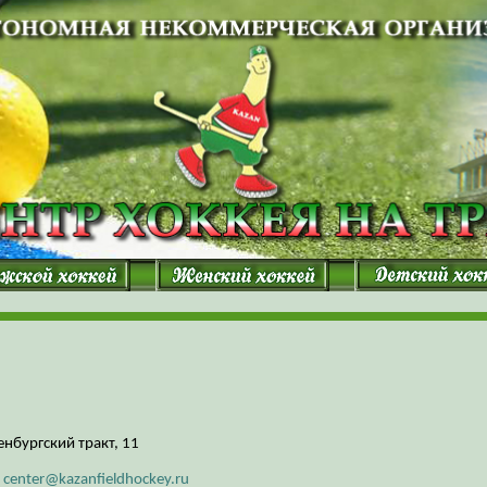
ренбургский тракт, 11
:
center@kazanfieldhockey.ru