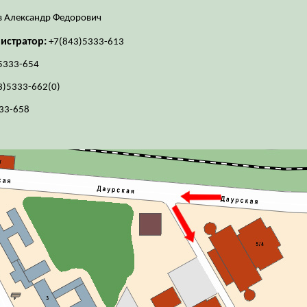
в Александр Федорович
истратор:
+7(843)5333-613
5333-654
3)5333-662(0)
33-658