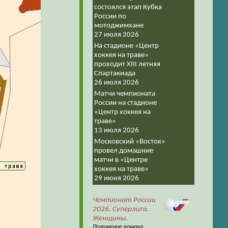
состоялся этап Кубка
России по
мотоджимхане
27 июля 2026
На стадионе «Центр
хоккея на траве»
проходит XIII летняя
Спартакиада
26 июля 2026
Матчи чемпионата
России на стадионе
«Центр хоккея на
траве»
13 июля 2026
Московский «Восток»
провел домашние
матчи в «Центре
хоккея на траве»
29 июня 2026
Чемпионат России
2026. Суперлига.
Женщины.
Положение команд