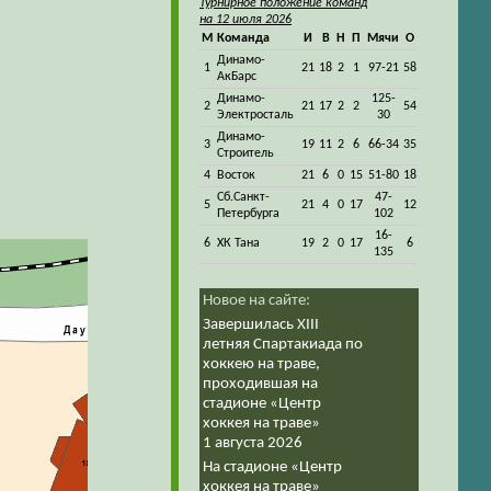
Турнирное положение команд
на 12 июля 2026
М
Команда
И
В
Н
П
Мячи
О
Динамо-
1
21
18
2
1
97-21
58
АкБарс
Динамо-
125-
2
21
17
2
2
54
Электросталь
30
Динамо-
3
19
11
2
6
66-34
35
Строитель
4
Восток
21
6
0
15
51-80
18
Сб.Санкт-
47-
5
21
4
0
17
12
Петербурга
102
16-
6
ХК Тана
19
2
0
17
6
135
Новое на сайте:
Завершилась XIII
летняя Спартакиада по
хоккею на траве,
проходившая на
стадионе «Центр
хоккея на траве»
1 августа 2026
На стадионе «Центр
хоккея на траве»