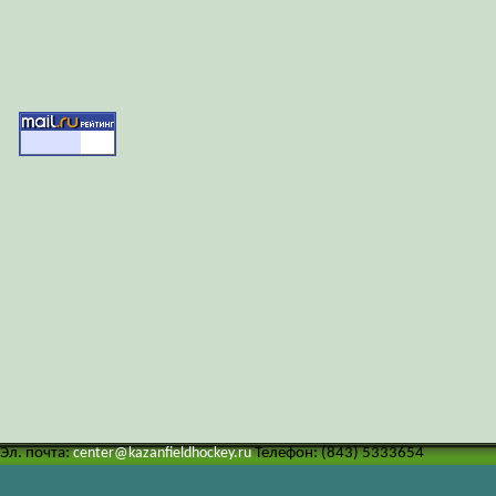
Эл. почта:
center@kazanfieldhockey.ru
Телефон: (843) 5333654