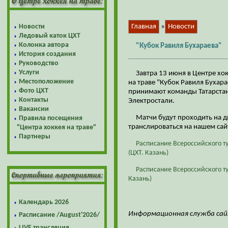
Новости
Главная
»
Новости
Ледовый каток ЦХТ
Колонка автора
"Кубок Равиля Бухараева"
История создания
Руководство
Услуги
Завтра 13 июня в Центре хок
Местоположение
на траве "Кубок Равиля Бухара
Фото ЦХТ
принимают команды Татарстана
Контакты
Электростали.
Вакансии
Матчи будут проходить на д
Правила посещения
транслироваться на нашем сай
"Центра хоккея на траве"
Партнеры
Расписание Всероссийского ту
(ЦХТ. Казань)
Расписание Всероссийского ту
Казань)
Календарь 2026
Информационная служба сай
Расписание /August'2026/
LIVE трансляция