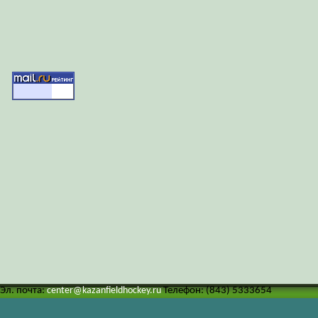
Эл. почта:
center@kazanfieldhockey.ru
Телефон: (843) 5333654