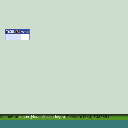
Эл. почта:
center@kazanfieldhockey.ru
Телефон: (843) 5333654